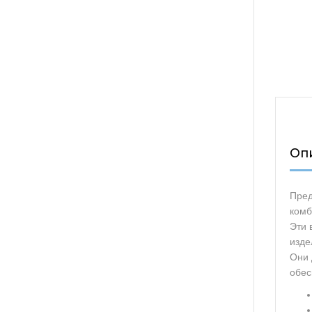
Оп
Пред
комб
Эти 
изде
Они 
обес