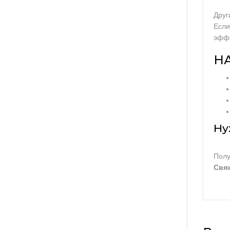
Друг
Если
эффе
НА
Ну
Пол
Свяж