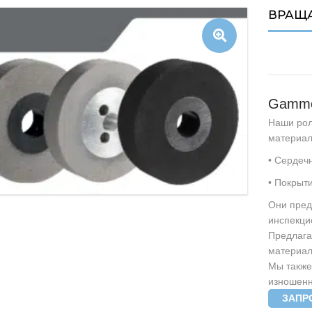
ВРАЩ
ЧНЫЕ ЧЕЛНОКИ
Наши рол
материал
• Сердеч
• Покрыт
Они пред
инспекци
Предлага
материал
Мы также
изношенн
ЗАПР