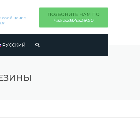
ПОЗВОНИТЕ НАМ ПО
ше сообщение
+33 3.28.43.39.50
.fr
РУССКИЙ
FRANÇAIS
ЕЗИНЫ
ITALIANO
ENGLISH
ESPAÑOL
DEUTSCH