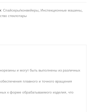
и:
Cпайсеры/конвейеры
,
Инспекционные машины
,
ство cтеклотары
норезины и могут быть выполнены из различных
обеспечения плавного и точного вращения
нных к форме обрабатываемого изделия, что