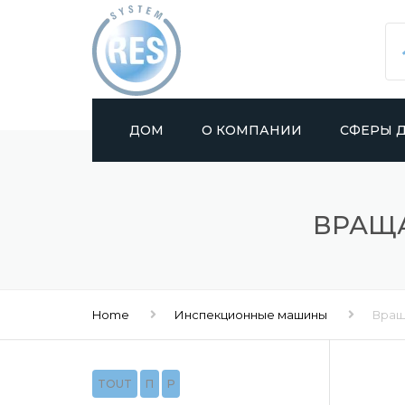
ДОМ
О КОМПАНИИ
СФЕРЫ 
ПРОИЗВОД
ВРАЩ
РАЗЛИВ
ДЕКОРИРО
(ДЕ) ПАЛЛ
Home
Инспекционные машины
Вращ
CПАЙСЕРЫ
TOUT
П
Р
ИНСПЕКЦ