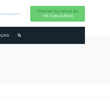
CONTACTEZ-NOUS AU
otre message à
+33 3.28.43.39.50
ÇAIS
ANO
КИЙ
SH
ÑOL
SCH