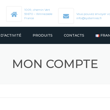
1009, chemin Vert
59670 – Winnezeele
Vous pouvez envoyer v
France
info@systemres.fr
D’ACTIVITÉ
PRODUITS
CONTACTS
FRAN
TOUS LES PRODUITS
ITALI
MON COMPTE
EURS
PRÉHENSEURS PNEUMATIQUES
РУСС
RS
PLAQUES À VIDE
ENGLI
SEURS
COURROIES
ESPA
/ CONVOYEURS
GALETS DE ROTATION
DEUT
INSPECTION