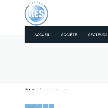
ACCUEIL
SOCIÉTÉ
SECTEURS 
VERRERIE
EMBOUTEILL
DÉCORATEU
(DÉ)PALETTI
Home
Mon compte
ESPACEURS 
MACHINES D’
TOUT
C
G
P