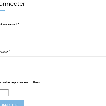
onnecter
 SÉCURITÉ
ant ou e-mail
*
passe
*
z votre réponse en chiffres
CONNECTER