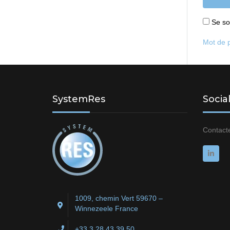
Se so
Mot de 
SystemRes
Socia
Contact
1009, chemin Vert 59670 –
Winnezeele France
+33 3.28.43.39.50