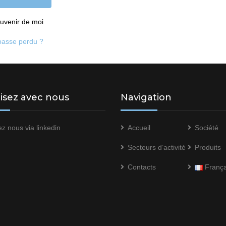
uvenir de moi
passe perdu ?
lisez avec nous
Navigation
ez nous via
linkedin
Accueil
Société
Secteurs d’activité
Produits
Contacts
França