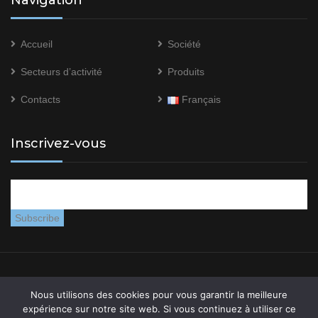
Navigation
Accueil
Société
Secteurs d’activité
Produits
Contacts
Français
Inscrivez-vous
System Res © 2021 –
Mentions légales
–
Politique de
Nous utilisons des cookies pour vous garantir la meilleure
confidentialité
expérience sur notre site web. Si vous continuez à utiliser ce