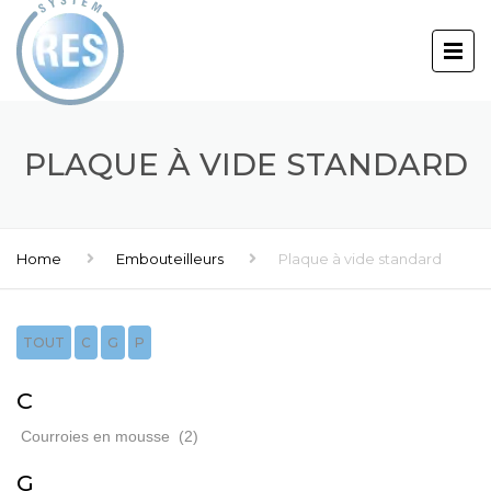
PLAQUE À VIDE STANDARD
Home
Embouteilleurs
Plaque à vide standard
TOUT
C
G
P
C
Courroies en mousse
(2)
G